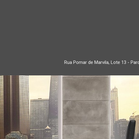
Rua Pomar de Marvila, Lote 13 - Parq
+351 253 61
(chamada p
in
(or