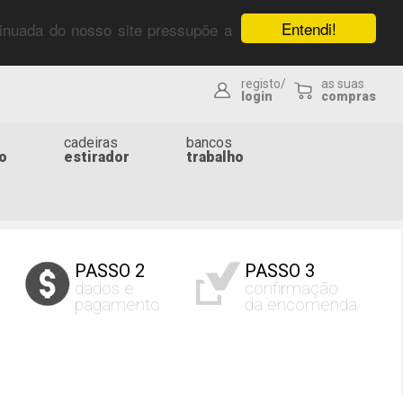
Entendi!
ntinuada do nosso site pressupõe a
registo/
as suas
login
compras
cadeiras
bancos
o
estirador
trabalho
PASSO 2
PASSO 3
dados e
confirmação
pagamento
da encomenda