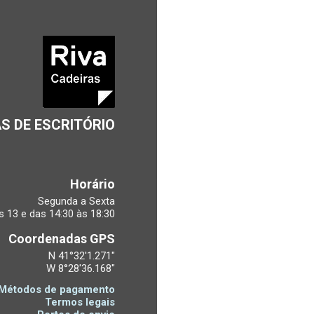
S DE ESCRITÓRIO
Horário
Segunda a Sexta
s 13 e das 14:30 às 18:30
Coordenadas GPS
N 41°32'1.271"
W 8°28'36.168"
Métodos de pagamento
Termos legais