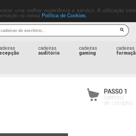
ferecer uma melhor experiência e serviço. A utilização co
nformação na nossa
Política de Cookies.
adeiras
cadeiras
cadeiras
cadeiras
ecepção
auditório
gaming
formaçã
PASSO 1
carrinho
de compras