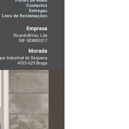
Portes de envio
Contactos
Entregas
Livro de Reclamações
Empresa
Ricardo&Vaz, Lda
NIF 503800317
Morada
ue Industrial de Sequeira
4705-629 Braga
Telefones
6 209 / +351 253 276 132
ara a rede fixa nacional)
E-mails
fo@cadeiras-escritorio.pt
çamentos e informações)