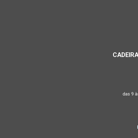
CADEIRA
das 9 à