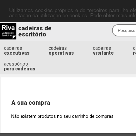
Utilizamos cookies próprios e de terceiros para lhe o
aceitação da utilização de cookies. Pode obter mais i
cadeiras de
escritório
cadeiras
cadeiras
cadeiras
c
executivas
operativas
visitante
r
acessórios
para cadeiras
A sua compra
Não existem produtos no seu carrinho de compras