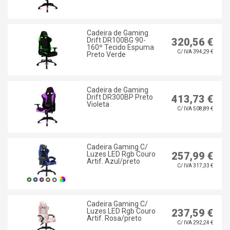
Cadeira de Gaming
Drift DR100BG 90-
320,56 €
160º Tecido Espuma
C/ IVA 394,29 €
Preto Verde
Cadeira de Gaming
Drift DR300BP Preto
413,73 €
Violeta
C/ IVA 508,89 €
Cadeira Gaming C/
Luzes LED Rgb Couro
257,99 €
Artif. Azul/preto
C/ IVA 317,33 €
Cadeira Gaming C/
Luzes LED Rgb Couro
237,59 €
Artif. Rosa/preto
C/ IVA 292,24 €