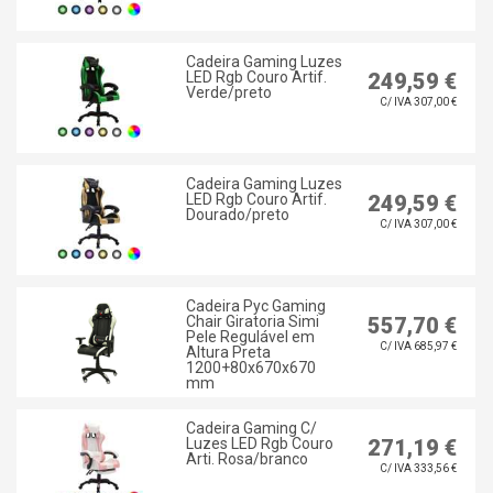
Cadeira Gaming Luzes
LED Rgb Couro Artif.
249,59 €
Verde/preto
C/ IVA 307,00 €
Cadeira Gaming Luzes
LED Rgb Couro Artif.
249,59 €
Dourado/preto
C/ IVA 307,00 €
Cadeira Pyc Gaming
Chair Giratoria Simi
557,70 €
Pele Regulável em
C/ IVA 685,97 €
Altura Preta
1200+80x670x670
mm
Cadeira Gaming C/
Luzes LED Rgb Couro
271,19 €
Arti. Rosa/branco
C/ IVA 333,56 €