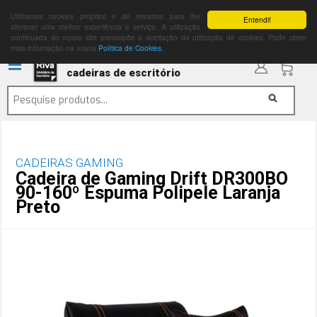
Utilizamos cookies próprios e de terceiros para lhe
Entendi!
oferecer uma melhor experiência e serviço. A utilização
continuada do nosso site pressupõe a aceitação da utilização de cookies. Pode obter
mais informação na nossa
Política de Cookies.
cadeiras de escritório
CADEIRAS GAMING
Cadeira de Gaming Drift DR300BO
90-160º Espuma Polipele Laranja
Preto