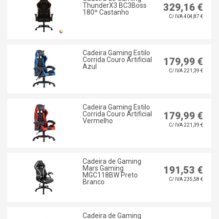
ThunderX3 BC3Boss
329,16 €
180º Castanho
C/ IVA 404,87 €
Cadeira Gaming Estilo
Corrida Couro Artificial
179,99 €
Azul
C/ IVA 221,39 €
Cadeira Gaming Estilo
Corrida Couro Artificial
179,99 €
Vermelho
C/ IVA 221,39 €
Cadeira de Gaming
Mars Gaming
191,53 €
MGC118BW Preto
C/ IVA 235,58 €
Branco
Cadeira de Gaming