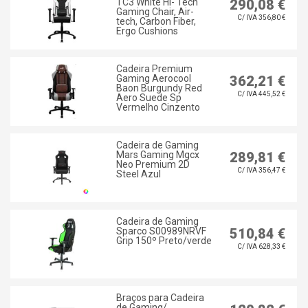
TC3 White Hi- Tech
290,08 €
Gaming Chair, Air-
C/ IVA 356,80 €
tech, Carbon Fiber,
Ergo Cushions
Cadeira Premium
Gaming Aerocool
362,21 €
Baon Burgundy Red
C/ IVA 445,52 €
Aero Suede Sp
Vermelho Cinzento
Cadeira de Gaming
Mars Gaming Mgcx
289,81 €
Neo Premium 2D
C/ IVA 356,47 €
Steel Azul
Cadeira de Gaming
Sparco S00989NRVF
510,84 €
Grip 150º Preto/verde
C/ IVA 628,33 €
Braços para Cadeira
de Gaming/