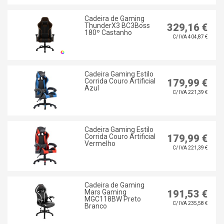
Cadeira de Gaming
ThunderX3 BC3Boss
329,16 €
180º Castanho
C/ IVA 404,87 €
Cadeira Gaming Estilo
Corrida Couro Artificial
179,99 €
Azul
C/ IVA 221,39 €
Cadeira Gaming Estilo
Corrida Couro Artificial
179,99 €
Vermelho
C/ IVA 221,39 €
Cadeira de Gaming
Mars Gaming
191,53 €
MGC118BW Preto
C/ IVA 235,58 €
Branco