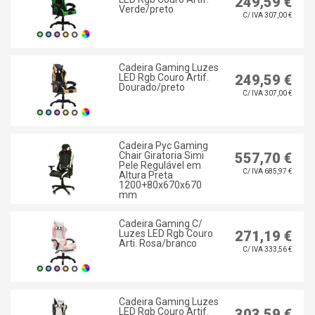
249,59 €
Verde/preto
C/ IVA 307,00 €
Cadeira Gaming Luzes
LED Rgb Couro Artif.
249,59 €
Dourado/preto
C/ IVA 307,00 €
Cadeira Pyc Gaming
Chair Giratoria Simi
557,70 €
Pele Regulável em
C/ IVA 685,97 €
Altura Preta
1200+80x670x670
mm
Cadeira Gaming C/
Luzes LED Rgb Couro
271,19 €
Arti. Rosa/branco
C/ IVA 333,56 €
Cadeira Gaming Luzes
LED Rgb Couro Artif.
303,59 €