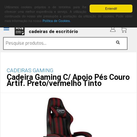
Utilizamos cookies próprios e de terceiros para lhe
Entendi!
oferecer uma melhor experiência e serviço. A utilização
continuada do nosso site pressupõe a aceitação da utilização de cookies. Pode obter
mais informação na nossa
Política de Cookies.
cadeiras de escritório
CADEIRAS GAMING
Cadeira Gaming C/ Apoio Pés Couro
Artif. Preto/vermelho Tinto