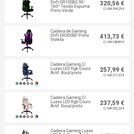
Drift DR100BG 90-
320,56 €
160º Tecido Espuma
C/ IVA 394,29 €
Preto Verde
Cadeira de Gaming
Drift DR300BP Preto
413,73 €
Violeta
C/ IVA 508,89 €
Cadeira Gaming C/
Luzes LED Rgb Couro
257,99 €
Artif. Azul/preto
C/ IVA 317,33 €
Cadeira Gaming C/
Luzes LED Rgb Couro
237,59 €
Artif. Rosa/preto
C/ IVA 292,24 €
Cadeira Gaming Luzes