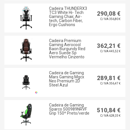
Cadeira THUNDERX3
TC3 White Hi- Tech
290,08 €
Gaming Chair, Air-
C/ IVA 356,80 €
tech, Carbon Fiber,
Ergo Cushions
Cadeira Premium
Gaming Aerocool
362,21 €
Baon Burgundy Red
C/ IVA 445,52 €
Aero Suede Sp
Vermelho Cinzento
Cadeira de Gaming
Mars Gaming Mgcx
289,81 €
Neo Premium 2D
C/ IVA 356,47 €
Steel Azul
Cadeira de Gaming
Sparco S00989NRVF
510,84 €
Grip 150º Preto/verde
C/ IVA 628,33 €