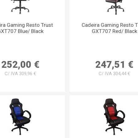
ira Gaming Resto Trust
Cadeira Gaming Resto T
XT707 Blue/ Black
GXT707 Red/ Black
252,00 €
247,51 €
C/ IVA 309,96 €
C/ IVA 304,44 €