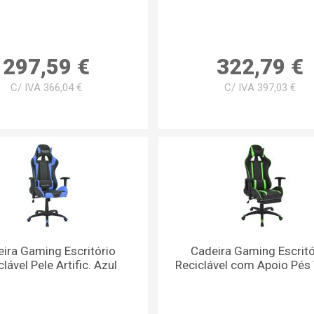
297,59 €
322,79 €
C/ IVA 366,04 €
C/ IVA 397,03 €
ira Gaming Escritório
Cadeira Gaming Escritó
lável Pele Artific. Azul
Reciclável com Apoio Pés