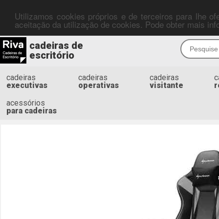
Utilizamos cookies próprios e de terceiros para lhe o
aceitação da utilização de cookies. Pode obter mais i
cadeiras de
escritório
cadeiras
cadeiras
cadeiras
c
executivas
operativas
visitante
r
acessórios
para cadeiras