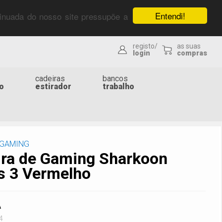
Entendi!
ntinuada do nosso site pressupõe a
registo/
as suas
login
compras
cadeiras
bancos
o
estirador
trabalho
 GAMING
ira de Gaming Sharkoon
s 3 Vermelho
A
4