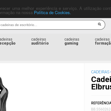
ferecer uma melhor experiência e serviço. A utilização co
nformação na nossa
Política de Cookies.
adeiras
cadeiras
cadeiras
cadeiras
ecepção
auditório
gaming
formaçã
CADEIRAS
Cade
Elbru
REFERÊNCI
BB.S560262