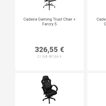
Cadeira Gaming Trust Chair +
Cade
Farcry 5
G
326,55 €
C/ IVA 401,66 €