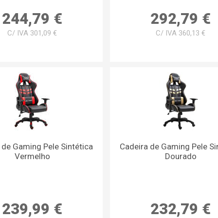
244,79 €
292,79 €
C/ IVA 301,09 €
C/ IVA 360,13 €
 de Gaming Pele Sintética
Cadeira de Gaming Pele Si
Vermelho
Dourado
239,99 €
232,79 €