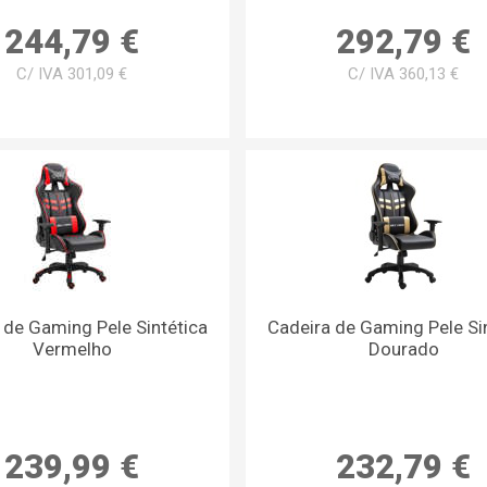
244,79 €
292,79 €
C/ IVA 301,09 €
C/ IVA 360,13 €
 de Gaming Pele Sintética
Cadeira de Gaming Pele Si
Vermelho
Dourado
239,99 €
232,79 €