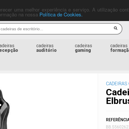
ferecer uma melhor experiência e serviço. A utilização co
nformação na nossa
Política de Cookies.
adeiras
cadeiras
cadeiras
cadeiras
ecepção
auditório
gaming
formaçã
CADEIRAS
Cade
Elbru
REFERÊNCI
BB.S560262