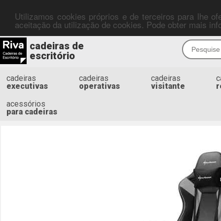
Utilizamos cookies próprios e de terceiros para lhe o
aceitação da utilização de cookies. Pode obter mais i
cadeiras de
escritório
cadeiras
cadeiras
cadeiras
c
executivas
operativas
visitante
r
acessórios
para cadeiras