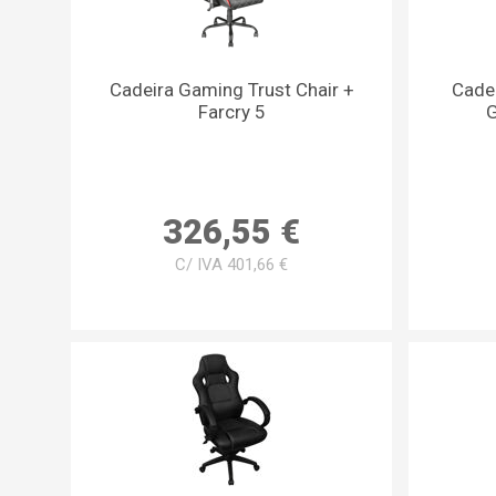
Cadeira Gaming Trust Chair +
Cade
Farcry 5
G
326,55 €
C/ IVA 401,66 €