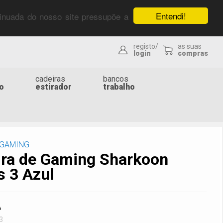
Entendi!
ntinuada do nosso site pressupõe a
registo/
as suas
login
compras
cadeiras
bancos
o
estirador
trabalho
 GAMING
ira de Gaming Sharkoon
s 3 Azul
A
3