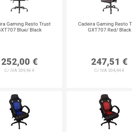
ira Gaming Resto Trust
Cadeira Gaming Resto T
XT707 Blue/ Black
GXT707 Red/ Black
252,00 €
247,51 €
C/ IVA 309,96 €
C/ IVA 304,44 €