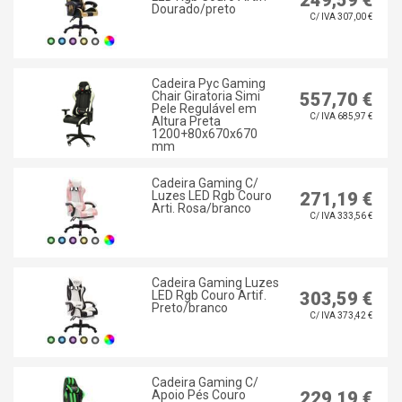
249,59 €
Dourado/preto
C/ IVA 307,00 €
Cadeira Pyc Gaming
Chair Giratoria Simi
557,70 €
Pele Regulável em
C/ IVA 685,97 €
Altura Preta
1200+80x670x670
mm
Cadeira Gaming C/
Luzes LED Rgb Couro
271,19 €
Arti. Rosa/branco
C/ IVA 333,56 €
Cadeira Gaming Luzes
LED Rgb Couro Artif.
303,59 €
Preto/branco
C/ IVA 373,42 €
Cadeira Gaming C/
Apoio Pés Couro
229,19 €