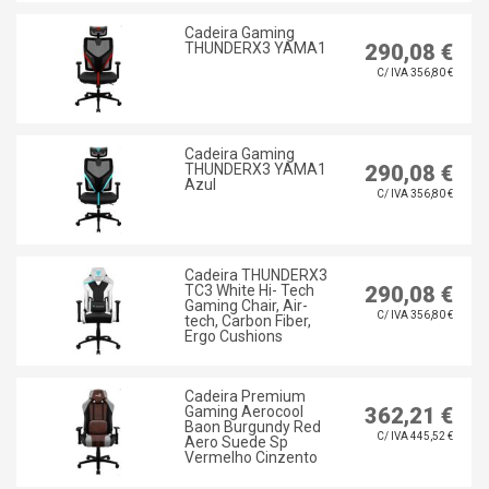
Cadeira Gaming
THUNDERX3 YAMA1
290,08 €
C/ IVA 356,80 €
Cadeira Gaming
THUNDERX3 YAMA1
290,08 €
Azul
C/ IVA 356,80 €
Cadeira THUNDERX3
TC3 White Hi- Tech
290,08 €
Gaming Chair, Air-
C/ IVA 356,80 €
tech, Carbon Fiber,
Ergo Cushions
Cadeira Premium
Gaming Aerocool
362,21 €
Baon Burgundy Red
C/ IVA 445,52 €
Aero Suede Sp
Vermelho Cinzento