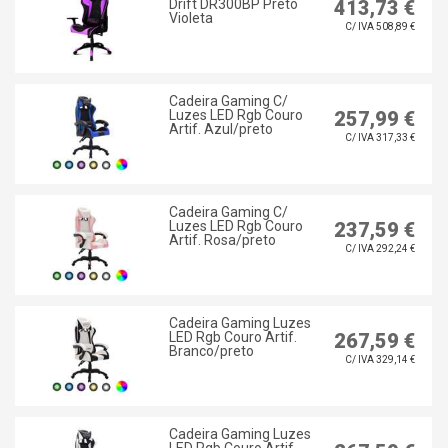
Drift DR300BP Preto
413,73 €
Violeta
C/ IVA 508,89 €
Cadeira Gaming C/
Luzes LED Rgb Couro
257,99 €
Artif. Azul/preto
C/ IVA 317,33 €
Cadeira Gaming C/
Luzes LED Rgb Couro
237,59 €
Artif. Rosa/preto
C/ IVA 292,24 €
Cadeira Gaming Luzes
LED Rgb Couro Artif.
267,59 €
Branco/preto
C/ IVA 329,14 €
Cadeira Gaming Luzes