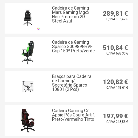
Cadeira de Gaming
Mars Gaming Mgcx
289,81 €
Neo Premium 2D
C/ IVA 356,47 €
Steel Azul
Cadeira de Gaming
Sparco S00989NRVF
510,84 €
Grip 150º Preto/verde
C/ IVA 628,33 €
Braços para Cadeira
de Gaming/
120,82 €
Secretária Sparco
C/ IVA 148,61 €
10801 (2 Pcs)
Cadeira Gaming C/
Apoio Pés Couro Artif.
197,99 €
Preto/vermelho Tinto
C/ IVA 243,53 €