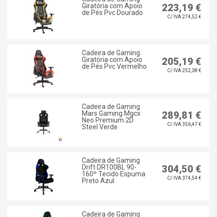
Giratória com Apoio
223,19 €
de Pés Pvc Dourado
C/ IVA 274,52 €
Cadeira de Gaming
Giratória com Apoio
205,19 €
de Pés Pvc Vermelho
C/ IVA 252,38 €
Cadeira de Gaming
Mars Gaming Mgcx
289,81 €
Neo Premium 2D
C/ IVA 356,47 €
Steel Verde
Cadeira de Gaming
Drift DR100BL 90-
304,50 €
160º Tecido Espuma
C/ IVA 374,54 €
Preto Azul
Cadeira de Gaming