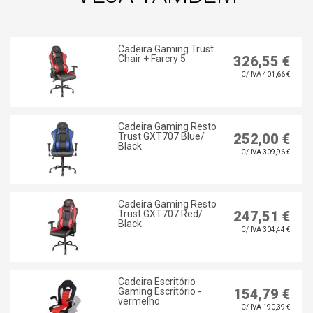
Cadeira Gaming Trust
Chair + Farcry 5
326,55 €
C/ IVA 401,66 €
Cadeira Gaming Resto
Trust GXT707 Blue/
252,00 €
Black
C/ IVA 309,96 €
Cadeira Gaming Resto
Trust GXT707 Red/
247,51 €
Black
C/ IVA 304,44 €
Cadeira Escritório
Gaming Escritório -
154,79 €
vermelho
C/ IVA 190,39 €