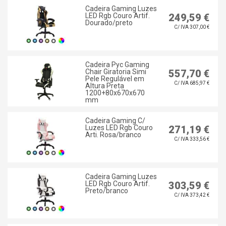
Cadeira Gaming Luzes
LED Rgb Couro Artif.
249,59 €
Dourado/preto
C/ IVA 307,00 €
Cadeira Pyc Gaming
Chair Giratoria Simi
557,70 €
Pele Regulável em
C/ IVA 685,97 €
Altura Preta
1200+80x670x670
mm
Cadeira Gaming C/
Luzes LED Rgb Couro
271,19 €
Arti. Rosa/branco
C/ IVA 333,56 €
Cadeira Gaming Luzes
LED Rgb Couro Artif.
303,59 €
Preto/branco
C/ IVA 373,42 €