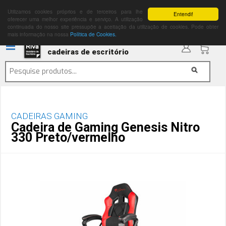
Utilizamos cookies próprios e de terceiros para lhe
Entendi!
oferecer uma melhor experiência e serviço. A utilização
continuada do nosso site pressupõe a aceitação da utilização de cookies. Pode obter
mais informação na nossa
Política de Cookies.
cadeiras de escritório
CADEIRAS GAMING
Cadeira de Gaming Genesis Nitro
330 Preto/vermelho