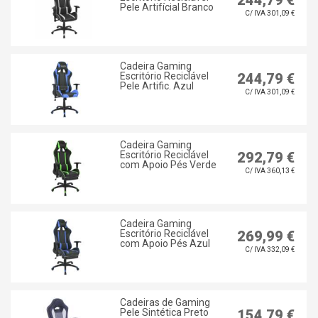
244,79 €
Pele Artifícial Branco
C/ IVA 301,09 €
Cadeira Gaming
Escritório Reciclável
244,79 €
Pele Artific. Azul
C/ IVA 301,09 €
Cadeira Gaming
Escritório Reciclável
292,79 €
com Apoio Pés Verde
C/ IVA 360,13 €
Cadeira Gaming
Escritório Reciclável
269,99 €
com Apoio Pés Azul
C/ IVA 332,09 €
Cadeiras de Gaming
Pele Sintética Preto
154,79 €