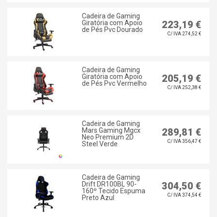
Cadeira de Gaming
Giratória com Apoio
223,19 €
de Pés Pvc Dourado
C/ IVA 274,52 €
Cadeira de Gaming
Giratória com Apoio
205,19 €
de Pés Pvc Vermelho
C/ IVA 252,38 €
Cadeira de Gaming
Mars Gaming Mgcx
289,81 €
Neo Premium 2D
C/ IVA 356,47 €
Steel Verde
Cadeira de Gaming
Drift DR100BL 90-
304,50 €
160º Tecido Espuma
C/ IVA 374,54 €
Preto Azul