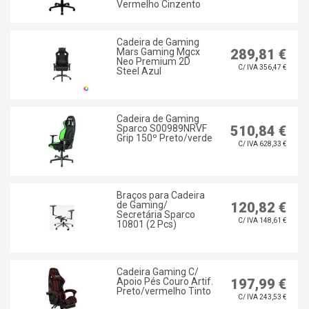
Vermelho Cinzento
Cadeira de Gaming
Mars Gaming Mgcx
289,81 €
Neo Premium 2D
C/ IVA 356,47 €
Steel Azul
Cadeira de Gaming
Sparco S00989NRVF
510,84 €
Grip 150º Preto/verde
C/ IVA 628,33 €
Braços para Cadeira
de Gaming/
120,82 €
Secretária Sparco
C/ IVA 148,61 €
10801 (2 Pcs)
Cadeira Gaming C/
Apoio Pés Couro Artif.
197,99 €
Preto/vermelho Tinto
C/ IVA 243,53 €