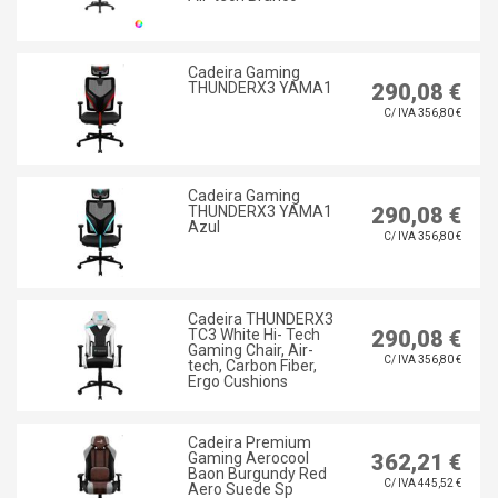
Cadeira Gaming
THUNDERX3 YAMA1
290,08 €
C/ IVA 356,80 €
Cadeira Gaming
THUNDERX3 YAMA1
290,08 €
Azul
C/ IVA 356,80 €
Cadeira THUNDERX3
TC3 White Hi- Tech
290,08 €
Gaming Chair, Air-
C/ IVA 356,80 €
tech, Carbon Fiber,
Ergo Cushions
Cadeira Premium
Gaming Aerocool
362,21 €
Baon Burgundy Red
C/ IVA 445,52 €
Aero Suede Sp